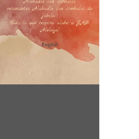
Alabadle con címbalos
resonantes; Alabadle con címbalos de
júbilo.
Todo lo que respira alabe a JAH.
Aleluya."
English