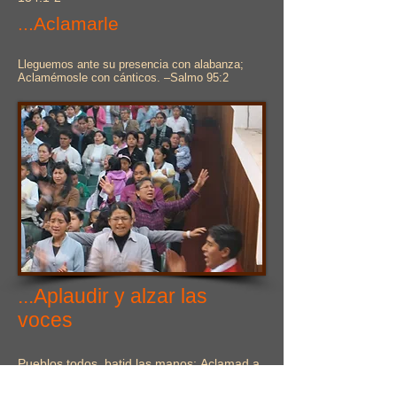
...Aclamarle
Lleguemos ante su presencia con alabanza;
Aclamémosle con cánticos. –Salmo 95:2
...Aplaudir y alzar las
voces
Pueblos todos, batid las manos; Aclamad a
Dios con voz de júbilo. –Salmo 47:1