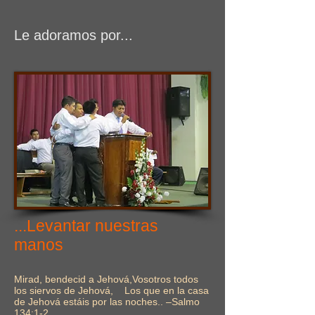
Le adoramos por...
...Levantar nuestras
manos
Mirad, bendecid a Jehová,Vosotros todos
los siervos de Jehová, Los que en la casa
de Jehová estáis por las noches.. –Salmo
134:1-2